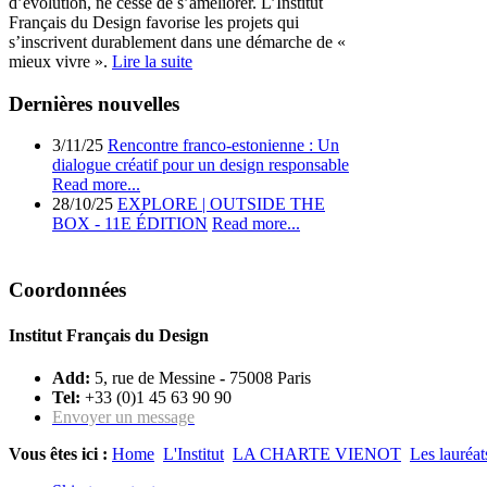
d’évolution, ne cesse de s’améliorer. L’Institut
Français du Design favorise les projets qui
s’inscrivent durablement dans une démarche de «
mieux vivre ».
Lire la suite
Dernières nouvelles
3/11/25
Rencontre franco-estonienne : Un
dialogue créatif pour un design responsable
Read more...
28/10/25
EXPLORE | OUTSIDE THE
BOX - 11E ÉDITION
Read more...
Coordonnées
Institut Français du Design
Add:
5, rue de Messine
-
75008 Paris
Tel:
+33 (0)1 45 63 90 90
Envoyer un message
Vous êtes ici :
Home
L'Institut
LA CHARTE VIENOT
Les lauréa