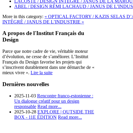
LACOSTE / DESIGN INTÉGRÉ / JANUS DE LA MARQU
ABEL / DESIGN RÉMI LACHAUD / JANUS DE L’INDU
More in this category:
« OPTICAL FACTORY / KAZIS SELAS 
INTÉGRÉ / JANUS DE L’INDUSTRIE »
A propos de l'Institut Français du
Design
Parce que notre cadre de vie, véritable moteur
d’évolution, ne cesse de s’améliorer. L’Institut
Français du Design favorise les projets qui
s’inscrivent durablement dans une démarche de «
mieux vivre ».
Lire la suite
Dernières nouvelles
2025-11-03
Rencontre franco-estonienne :
Un dialogue créatif pour un design
responsable
Read more...
2025-10-28
EXPLORE | OUTSIDE THE
BOX - 11E ÉDITION
Read more...