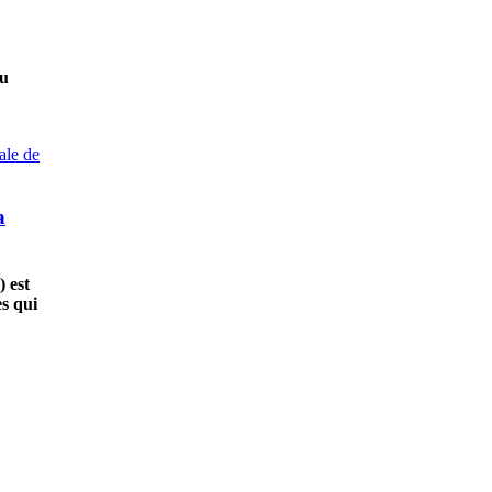
du
a
) est
es qui