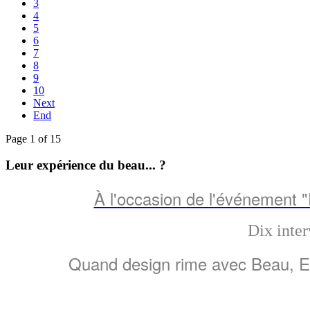
3
4
5
6
7
8
9
10
Next
End
Page 1 of 15
Leur expérience du beau... ?
À l'occasion de l'événement 
Dix inter
Quand design rime avec Beau, Emo