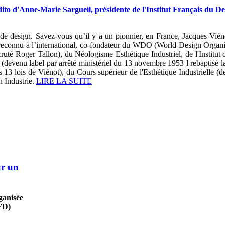
ito d'Anne-Marie Sargueil, présidente de l'Institut Français du De
de design. Savez-vous qu’il y a un pionnier, en France, Jacques Viénot
reconnu à l’international, co-fondateur du WDO (World Design Organi
ruté Roger Tallon), du Néologisme Esthétique Industriel, de l'Institut d
(devenu label par arrêté ministériel du 13 novembre 1953 l rebaptisé l
(les 13 lois de Viénot), du Cours supérieur de l'Esthétique Industriell
 Industrie.
LIRE LA SUITE
ur un
ganisée
IFD)