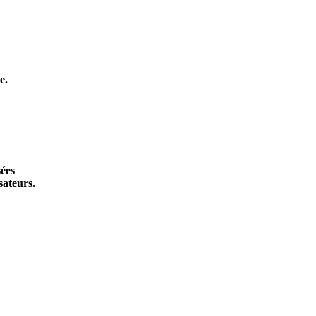
e.
sées
sateurs.