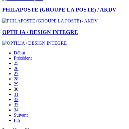
PHILAPOSTE (GROUPE LA POSTE) / AKDV
OPTILIA / DESIGN INTEGRE
Début
Précédent
25
26
27
28
29
30
31
32
33
34
Suivant
Fin